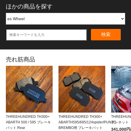
ほかの商品を探す
検索
売れ筋商品
THREEHUNDRED TH300+
THREEHUNDRED TH300+
THREEHU
ABARTH 500 / 595 ブレーキ
ABARTH595/695/124spider/PUNTO
ボンネット
パット Rear
BREMBO用 ブレーキパット
341,000円