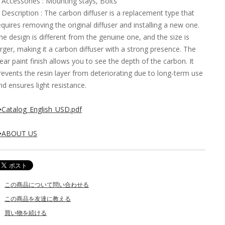
Accessories : Mounting stays, Bolts
Description : The carbon diffuser is a replacement type that
equires removing the original diffuser and installing a new one.
he design is different from the genuine one, and the size is
arger, making it a carbon diffuser with a strong presence. The
lear paint finish allows you to see the depth of the carbon. It
revents the resin layer from deteriorating due to long-term use
nd ensures light resistance.
Catalog_English_USD.pdf
ABOUT US
この商品について問い合わせる
この商品を友達に教える
買い物を続ける