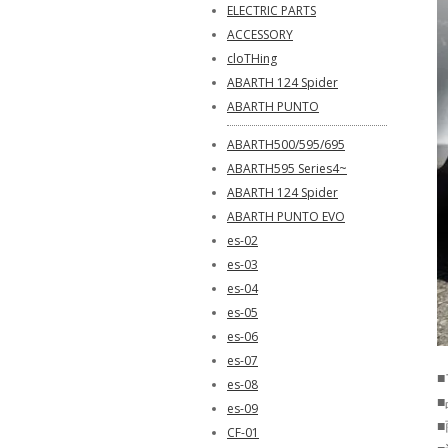
ELECTRIC PARTS
ACCESSORY
cloTHing
ABARTH 124 Spider
ABARTH PUNTO
ABARTH500/595/695
ABARTH595 Series4~
ABARTH 124 Spider
ABARTH PUNTO EVO
es-02
es-03
es-04
es-05
es-06
es-07
■
es-08
■
es-09
CF-01