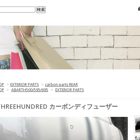
OP
>
EXTERIOR PARTS
>
carbon parts REAR
OP
>
ABARTH500/595/695
>
EXTERIOR PARTS
THREEHUNDRED カーボンディフューザー