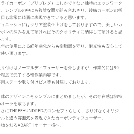
ドライカーボン（プリプレグ）にしかできない独特のエッジワーク
と、シンプルの中にも複雑な面が組み合わさり、綾織カーボンの折
り目も非常に綺麗に表現できていると思います。
フィニッシュにはクリア塗装仕上げをしておりますので、美しいカ
ーボンの深みを見て頂ければそのクオリティに納得して頂けると思
います。
長年の使用による経年劣化からも樹脂層を守り、耐光性も安心して
お使い頂けます。
取り付けはノーマルディフューザーを外しますが、作業的には90
分程度で完了する軽作業内容です。
専用ステーや取り付けビス等も付属しております。
全体のデザインこそシンプルにまとめましたが、その存在感は独特
のオーラを放ちます。
まさにTHREEHUNDREDのコンセプトらしく、さりげなくオリジ
ナルと違う雰囲気を表現できたカーボンディフューザー。
本物を知るABARTHオーナー様へ。