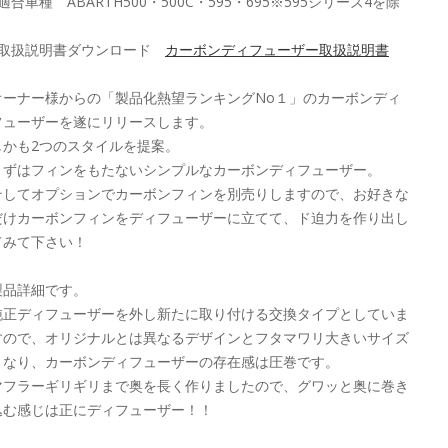
適合車種 ABARTH500・500C・595・695※595シリーズ4を除
く
■取扱説明書ダウンロード
カーボンディフューザー取扱説明書
オーナー様からの「製品化熱望ランキングNo１」のカーボンディ
フューザーを遂にリリースします。
しかも2つのスタイルを提案。
まずはフィンをもたないシンプルなカーボンディフューザー。
そしてオプションでカーボンフィンを別売りしますので、お好きな
だけカーボンフィンをディフューザーに立てて、ド迫力を作り出し
てみて下さい！
製品詳細です。
純正ディフューザーを外し新たに取り付ける交換タイプとしていま
すので、オリジナルとは異なるデザインとフタマワリ大きいサイズ
となり、カーボンディフューザーの存在感は圧巻です。
マフラーギリギリまで奥を長く作りましたので、グワッと奥に巻き
込む感じは正にディフューザー！！