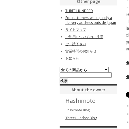
・
Other page
・
THREE HUNDRED
r
For customers who specify a
T
delivery address outside Japan
l
サイトマップ
c
ご利用についてのご注意
p
ご一読下さい
a
営業時間のお知らせ
お知らせ
◆
◆
About the owner
Hashimoto
Hashimoto Blog
ThreeHundredBlog