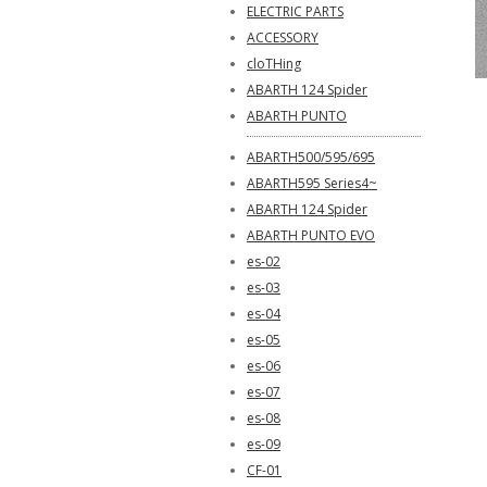
ELECTRIC PARTS
ACCESSORY
cloTHing
ABARTH 124 Spider
ABARTH PUNTO
ABARTH500/595/695
ABARTH595 Series4~
ABARTH 124 Spider
ABARTH PUNTO EVO
es-02
es-03
es-04
es-05
es-06
es-07
es-08
es-09
CF-01