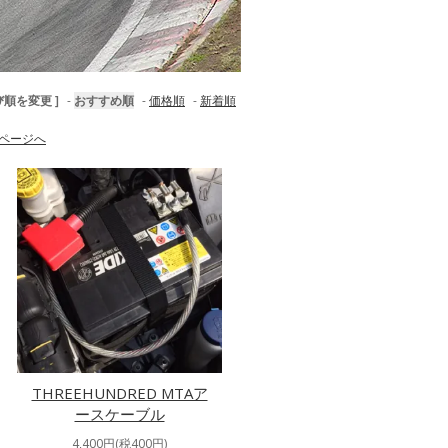
び順を変更 ]
-
おすすめ順
-
価格順
-
新着順
ページへ
THREEHUNDRED MTAア
ースケーブル
4,400円(税400円)