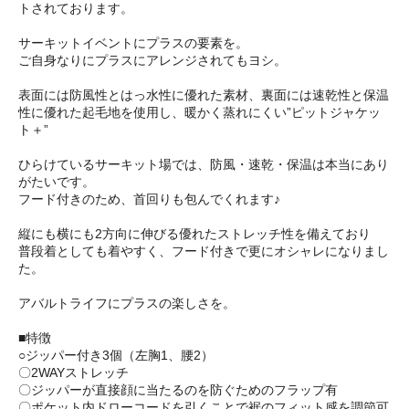
トされております。
サーキットイベントにプラスの要素を。
ご自身なりにプラスにアレンジされてもヨシ。
表面には防風性とはっ水性に優れた素材、裏面には速乾性と保温
性に優れた起毛地を使用し、暖かく蒸れにくい”ピットジャケッ
ト＋”
ひらけているサーキット場では、防風・速乾・保温は本当にあり
がたいです。
フード付きのため、首回りも包んでくれます♪
縦にも横にも2方向に伸びる優れたストレッチ性を備えており
普段着としても着やすく、フード付きで更にオシャレになりまし
た。
アバルトライフにプラスの楽しさを。
■特徴
○ジッパー付き3個（左胸1、腰2）
〇2WAYストレッチ
〇ジッパーが直接顔に当たるのを防ぐためのフラップ有
〇ポケット内ドローコードを引くことで裾のフィット感を調節可