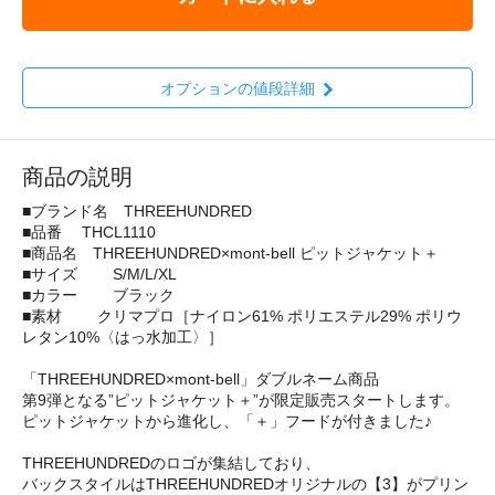
オプションの値段詳細
商品の説明
■ブランド名 THREEHUNDRED
■品番 THCL1110
■商品名 THREEHUNDRED×mont-bell ピットジャケット＋
■サイズ S/M/L/XL
■カラー ブラック
■素材 クリマプロ［ナイロン61% ポリエステル29% ポリウ
レタン10%〈はっ水加工〉］
「THREEHUNDRED×mont-bell」ダブルネーム商品
第9弾となる”ピットジャケット＋”が限定販売スタートします。
ピットジャケットから進化し、「＋」フードが付きました♪
THREEHUNDREDのロゴが集結しており、
バックスタイルはTHREEHUNDREDオリジナルの【3】がプリン