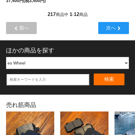
37,400円(税3,400円)
217
1
12
商品中
-
商品
前へ
次へ
ほかの商品を探す
検索
売れ筋商品