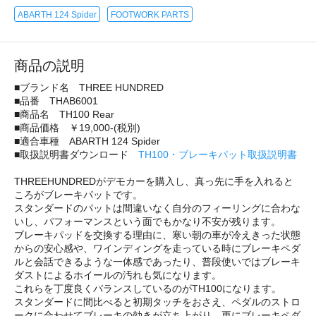
ABARTH 124 Spider
FOOTWORK PARTS
商品の説明
■ブランド名 THREE HUNDRED
■品番 THAB6001
■商品名 TH100 Rear
■商品価格 ￥19,000-(税別)
■適合車種 ABARTH 124 Spider
■取扱説明書ダウンロード
TH100・ブレーキパット取扱説明書
THREEHUNDREDがデモカーを購入し、真っ先に手を入れると
ころがブレーキパットです。
スタンダードのパットは間違いなく自分のフィーリングに合わな
いし、パフォーマンスという面でもかなり不安が残ります。
ブレーキパッドを交換する理由に、寒い朝の車が冷えきった状態
からの安心感や、ワインディングを走っている時にブレーキペダ
ルと会話できるような一体感であったり、普段使いではブレーキ
ダストによるホイールの汚れも気になります。
これらを丁度良くバランスしているのがTH100になります。
スタンダードに間比べると初期タッチをおさえ、ペダルのストロ
ークに合わせてブレーキの効きが立ち上がり、更にブレーキペダ