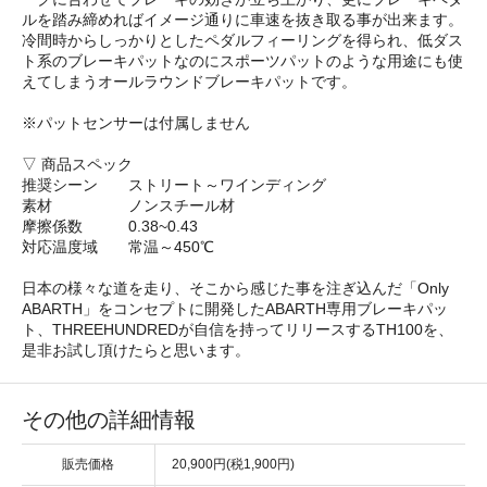
ルを踏み締めればイメージ通りに車速を抜き取る事が出来ます。
冷間時からしっかりとしたペダルフィーリングを得られ、低ダス
ト系のブレーキパットなのにスポーツパットのような用途にも使
えてしまうオールラウンドブレーキパットです。
※パットセンサーは付属しません
▽ 商品スペック
推奨シーン ストリート～ワインディング
素材 ノンスチール材
摩擦係数 0.38~0.43
対応温度域 常温～450℃
日本の様々な道を走り、そこから感じた事を注ぎ込んだ「Only
ABARTH」をコンセプトに開発したABARTH専用ブレーキパッ
ト、THREEHUNDREDが自信を持ってリリースするTH100を、
是非お試し頂けたらと思います。
その他の詳細情報
販売価格
20,900円(税1,900円)