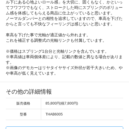
ル下にある心地よいロール感」を大切に、固くもなく、かといっ
てフワフワでもなく、ストロークした時にスプリングのボリュー
ム感を体感してもらえる商品に仕上がっていると思います。
ノーマルダンパーとの相性を追求していますので、車高を下げた
からと言っても不快なフィーリングは感じないと思います。
車高を下げた事で光軸が適正値から外れます。
これを補正する調整式の光軸リンクも付属しています。
※価格はスプリング1台分と光軸リンクを含んでいます。
※車高値は車両個体差により、記載の数値と異なる場合がありま
す。
※画像のデモカーはリヤタイヤサイズ外径が若干大きいため、や
や車高が低く見えています。
その他の詳細情報
販売価格
85,800円(税7,800円)
型番
THAB6005