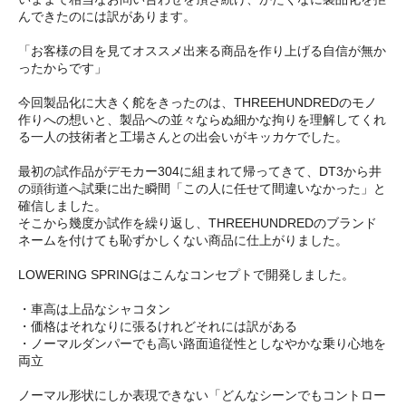
んできたのには訳があります。
「お客様の目を見てオススメ出来る商品を作り上げる自信が無か
ったからです」
今回製品化に大きく舵をきったのは、THREEHUNDREDのモノ
作りへの想いと、製品への並々ならぬ細かな拘りを理解してくれ
る一人の技術者と工場さんとの出会いがキッカケでした。
最初の試作品がデモカー304に組まれて帰ってきて、DT3から井
の頭街道へ試乗に出た瞬間「この人に任せて間違いなかった」と
確信しました。
そこから幾度か試作を繰り返し、THREEHUNDREDのブランド
ネームを付けても恥ずかしくない商品に仕上がりました。
LOWERING SPRINGはこんなコンセプトで開発しました。
・車高は上品なシャコタン
・価格はそれなりに張るけれどそれには訳がある
・ノーマルダンパーでも高い路面追従性としなやかな乗り心地を
両立
ノーマル形状にしか表現できない「どんなシーンでもコントロー