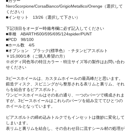
■カラー
NeroScorpione/CorsaBianco/GrigioMetallico/Orenge（選択して
ください）
■インセット 13/26（選択して下さい）
下記項目をオーダー時備考欄に必ず記入してください
■車種 ABARTH500/595/695/124spider/PUNT
■PCD 98/100
■ホール数 4/5
■オプション ブラック(標準色）・チタンピアスボルト
￥15,000/1本（ご購入希望の方）
※ボディ同色等の特注カラー・特注サイズ等の製作はお問い合わ
せください
3ピースホイールは、カスタムホイールの最高峰だと思います。
鍛造ディスク、スピニングがら整形される表リムと裏リム、それ
らを結合するピアスボルト。
ワンピースホイールはその名の通り、一つのパーツで構成されま
すが、3ピースホイールはこれらのパーツを組み立ててひとつの
ホイールとなっています。
ピアスボルトの締め込みトルクでもインセットは微妙に変化して
しまいます。
表リムと裏リムを結合し、その合わせ目に流すシール材の処理が