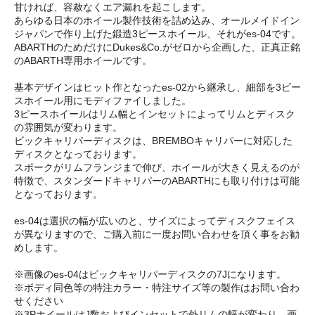
甘ければ、容赦なくエア漏れを起こします。
あらゆる日本のホイール製作技術を詰め込み、オールメイドイン
ジャパンで作り上げた鍛造3ピースホイール、それがes-04です。
ABARTHのためだけにDukes&Co.がゼロから企画した、正真正銘
のABARTH専用ホイールです。
基本デザインはヒット作となったes-02から継承し、細部を3ピー
スホイール用にモディファイしました。
3ピースホイールはリム幅とインセットによってリムとディスク
の雰囲気が変わります。
ビックキャリパーディスクは、BREMBOキャリパーに対応した
ディスクとなっております。
スポークがリムフランジまで伸び、ホイールが大きく見えるのが
特徴で、スタンダードキャリパーのABARTHにも取り付けは可能
となっております。
es-04は選択の幅が広いのと、サイズによってディスクフェイス
が異なりますので、ご購入前に一度お問い合わせを頂く事をお勧
めします。
※画像のes-04はビックキャリパーディスクの7Jになります。
※ボディ同色等の特注カラー・特注サイズ等の製作はお問い合わ
せください
※3PホイールはJ数およびインセットで外リムの幅が変わり、画