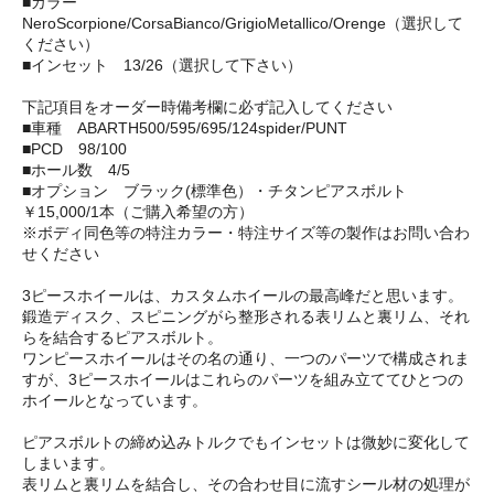
■カラー
NeroScorpione/CorsaBianco/GrigioMetallico/Orenge（選択して
ください）
■インセット 13/26（選択して下さい）
下記項目をオーダー時備考欄に必ず記入してください
■車種 ABARTH500/595/695/124spider/PUNT
■PCD 98/100
■ホール数 4/5
■オプション ブラック(標準色）・チタンピアスボルト
￥15,000/1本（ご購入希望の方）
※ボディ同色等の特注カラー・特注サイズ等の製作はお問い合わ
せください
3ピースホイールは、カスタムホイールの最高峰だと思います。
鍛造ディスク、スピニングがら整形される表リムと裏リム、それ
らを結合するピアスボルト。
ワンピースホイールはその名の通り、一つのパーツで構成されま
すが、3ピースホイールはこれらのパーツを組み立ててひとつの
ホイールとなっています。
ピアスボルトの締め込みトルクでもインセットは微妙に変化して
しまいます。
表リムと裏リムを結合し、その合わせ目に流すシール材の処理が