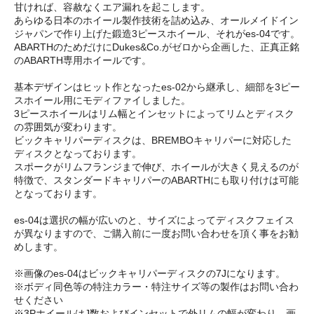
甘ければ、容赦なくエア漏れを起こします。
あらゆる日本のホイール製作技術を詰め込み、オールメイドイン
ジャパンで作り上げた鍛造3ピースホイール、それがes-04です。
ABARTHのためだけにDukes&Co.がゼロから企画した、正真正銘
のABARTH専用ホイールです。
基本デザインはヒット作となったes-02から継承し、細部を3ピー
スホイール用にモディファイしました。
3ピースホイールはリム幅とインセットによってリムとディスク
の雰囲気が変わります。
ビックキャリパーディスクは、BREMBOキャリパーに対応した
ディスクとなっております。
スポークがリムフランジまで伸び、ホイールが大きく見えるのが
特徴で、スタンダードキャリパーのABARTHにも取り付けは可能
となっております。
es-04は選択の幅が広いのと、サイズによってディスクフェイス
が異なりますので、ご購入前に一度お問い合わせを頂く事をお勧
めします。
※画像のes-04はビックキャリパーディスクの7Jになります。
※ボディ同色等の特注カラー・特注サイズ等の製作はお問い合わ
せください
※3PホイールはJ数およびインセットで外リムの幅が変わり、画