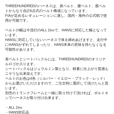
THREEHUNDREDのハーネスは、肩ベルト、腰ベルト、股ベル
トからなり合計6点式のベルト構成になっています。
FIAが定めるレギュレーションに適し、国内・海外の公式戦で使
用が可能です。
ベルトの幅は今流行のALL 2incで、HANSに対応した幅となって
います。
HANSに対応していないハーネスで体を締めあげますと、走行中
にHANSがずれてしまったり、HANS本来の意味を持たなくなる
可能性があります。
肩ベルトとシートバックルには、THREEHUNDREDのオリジナ
ルロゴが入ります。
シートバックルはジュラルミン製となり、軽量に仕上がり質感も
ニヤリな出来栄えです。
ベルトのお色は4色（シルバー・イエロー・ブラック・レッド）
からお選びいただけますので、ご注文時に選択して頂けたらと思
います。
別売のトランクフレームと一緒に取り付けて頂ければ、ボルトオ
ンでハーネスが取り付け出来ます。
・ALL 2inc
・HANS対応品