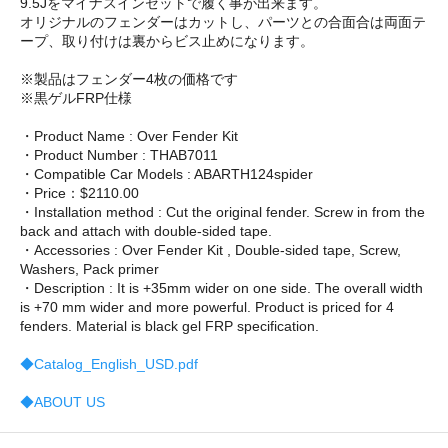
9.5Jをマイナスインセットで履く事が出来ます。
オリジナルのフェンダーはカットし、パーツとの合面合は両面テ
ープ、取り付けは裏からビス止めになります。
※製品はフェンダー4枚の価格です
※黒ゲルFRP仕様
・Product Name : Over Fender Kit
・Product Number : THAB7011
・Compatible Car Models : ABARTH124spider
・Price：$2110.00
・Installation method : Cut the original fender. Screw in from the
back and attach with double-sided tape.
・Accessories : Over Fender Kit , Double-sided tape, Screw,
Washers, Pack primer
・Description : It is +35mm wider on one side. The overall width
is +70 mm wider and more powerful. Product is priced for 4
fenders. Material is black gel FRP specification.
◆Catalog_English_USD.pdf
◆ABOUT US