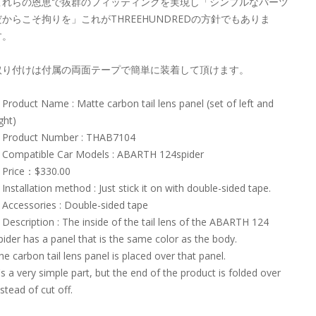
これらの恩恵で抜群のフィッティングを実現し「シンプルなパーツ
だからこそ拘りを」これがTHREEHUNDREDの方針でもありま
す。
取り付けは付属の両面テープで簡単に装着して頂けます。
Product Name : Matte carbon tail lens panel (set of left and
ight)
Product Number : THAB7104
Compatible Car Models : ABARTH 124spider
Price：$330.00
Installation method : Just stick it on with double-sided tape.
Accessories : Double-sided tape
Description : The inside of the tail lens of the ABARTH 124
pider has a panel that is the same color as the body.
he carbon tail lens panel is placed over that panel.
t's a very simple part, but the end of the product is folded over
nstead of cut off.