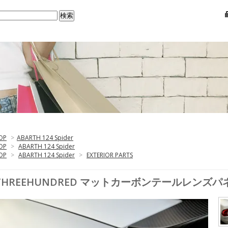
OP
>
ABARTH 124 Spider
OP
>
ABARTH 124 Spider
OP
>
ABARTH 124 Spider
>
EXTERIOR PARTS
THREEHUNDRED マットカーボンテールレンズパネル A