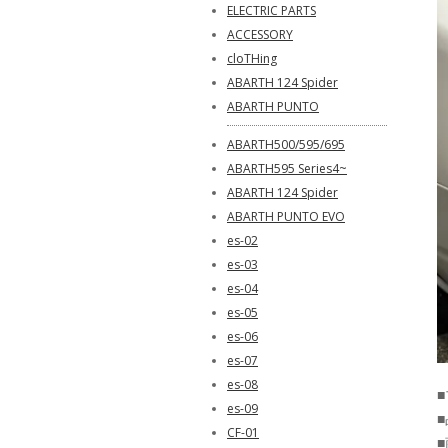
ELECTRIC PARTS
ACCESSORY
cloTHing
ABARTH 124 Spider
ABARTH PUNTO
ABARTH500/595/695
ABARTH595 Series4~
ABARTH 124 Spider
ABARTH PUNTO EVO
es-02
es-03
es-04
es-05
es-06
es-07
es-08
■
es-09
■
CF-01