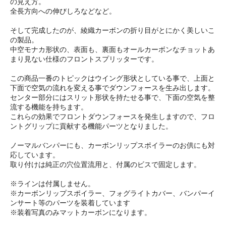
の見え方。
全長方向への伸びしろなどなど。
そして完成したのが、綾織カーボンの折り目がとにかく美しいこ
の製品。
中空モナカ形状の、表面も、裏面もオールカーボンなチョットあ
まり見ない仕様のフロントスプリッターです。
この商品一番のトピックはウイング形状としている事で、上面と
下面で空気の流れを変える事でダウンフォースを生み出します。
センター部分にはスリット形状を持たせる事で、下面の空気を整
流する機能を持ちます。
これらの効果でフロントダウンフォースを発生しますので、フロ
ントグリップに貢献する機能パーツとなりました。
ノーマルバンパーにも、カーボンリップスポイラーのお供にも対
応しています。
取り付けは純正の穴位置流用と、付属のビスで固定します。
※ラインは付属しません。
※カーボンリップスポイラー、フォグライトカバー、バンパーイ
ンサート等のパーツを装着しています
※装着写真のみマットカーボンになります。