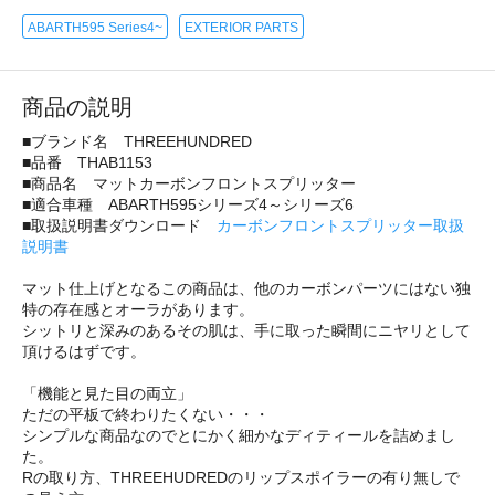
ABARTH595 Series4~
EXTERIOR PARTS
商品の説明
■ブランド名 THREEHUNDRED
■品番 THAB1153
■商品名 マットカーボンフロントスプリッター
■適合車種 ABARTH595シリーズ4～シリーズ6
■取扱説明書ダウンロード
カーボンフロントスプリッター取扱
説明書
マット仕上げとなるこの商品は、他のカーボンパーツにはない独
特の存在感とオーラがあります。
シットリと深みのあるその肌は、手に取った瞬間にニヤリとして
頂けるはずです。
「機能と見た目の両立」
ただの平板で終わりたくない・・・
シンプルな商品なのでとにかく細かなディティールを詰めまし
た。
Rの取り方、THREEHUDREDのリップスポイラーの有り無しで