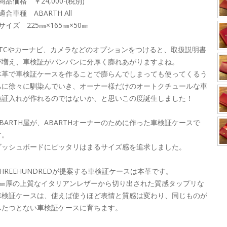
商品価格 ￥24,000-(税別)
適合車種 ABARTH All
サイズ 225㎜×165㎜×50㎜
ETCやカーナビ、カメラなどのオプションをつけると、取扱説明書
が増え、車検証がパンパンに分厚く膨れあがりますよね。
本革で車検証ケースを作ることで膨らんでしまっても使ってくるう
ちに徐々に馴染んでいき、オーナー様だけのオートクチュールな車
検証入れが作れるのではないか、と思いこの度誕生しました！
ABARTH屋が、ABARTHオーナーのために作った車検証ケースで
す。
ダッシュボードにピッタリはまるサイズ感を追求しました。
THREEHUNDREDが提案する車検証ケースは本革です。
2㎜厚の上質なイタリアンレザーから切り出された質感タップリな
車検証ケースは、使えば使うほど表情と質感は変わり、同じものが
ふたつとない車検証ケースに育ちます。