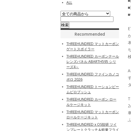
■
ALL
■
■
Recommended
THREEHUNDRED マットカーボン
ゲートスポイラー
THREEHUNDRED カーボンテール
レンズパネル ABARTH595 シリ
ーズ4～
THREEHUNDRED ファインカノコ
ポロ 2026
THREEHUNDRED トーションビー
ムピロブッシュ
THREEHUNDRED カーボン ロー
ルケージキット
THREEHUNDRED マットカーボン
ロールケージキット
THREEHUNDRED x OS技研 ツイ
ンプレートクラッチ＆軽量フライ