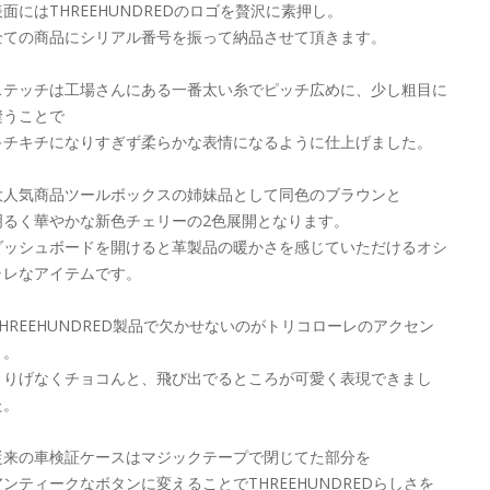
表面にはTHREEHUNDREDのロゴを贅沢に素押し。
全ての商品にシリアル番号を振って納品させて頂きます。
ステッチは工場さんにある一番太い糸でピッチ広めに、少し粗目に
縫うことで
キチキチになりすぎず柔らかな表情になるように仕上げました。
大人気商品ツールボックスの姉妹品として同色のブラウンと
明るく華やかな新色チェリーの2色展開となります。
ダッシュボードを開けると革製品の暖かさを感じていただけるオシ
ャレなアイテムです。
THREEHUNDRED製品で欠かせないのがトリコローレのアクセン
ト。
さりげなくチョコんと、飛び出でるところが可愛く表現できまし
た。
従来の車検証ケースはマジックテープで閉じてた部分を
アンティークなボタンに変えることでTHREEHUNDREDらしさを