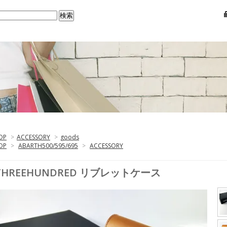
OP
>
ACCESSORY
>
goods
OP
>
ABARTH500/595/695
>
ACCESSORY
THREEHUNDRED リブレットケース