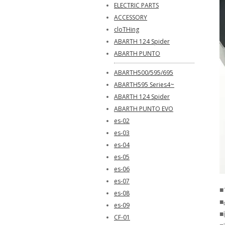
ELECTRIC PARTS
ACCESSORY
cloTHing
ABARTH 124 Spider
ABARTH PUNTO
ABARTH500/595/695
ABARTH595 Series4~
ABARTH 124 Spider
ABARTH PUNTO EVO
es-02
es-03
es-04
es-05
es-06
es-07
■
es-08
■
es-09
CF-01