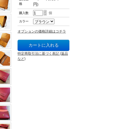
格
円)
個
購入数
カラー
オプションの価格詳細はコチラ
特定商取引法に基づく表記 (返品
など)