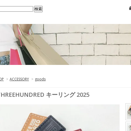
OP
>
ACCESSORY
>
goods
THREEHUNDRED キーリング 2025