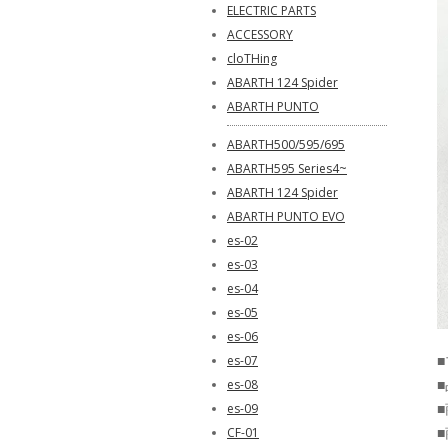
ELECTRIC PARTS
ACCESSORY
cloTHing
ABARTH 124 Spider
ABARTH PUNTO
ABARTH500/595/695
ABARTH595 Series4~
ABARTH 124 Spider
ABARTH PUNTO EVO
es-02
es-03
es-04
es-05
es-06
■
es-07
■
es-08
es-09
■
CF-01