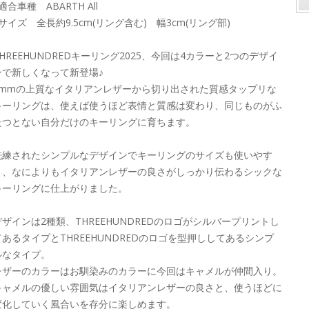
適合車種 ABARTH All
■サイズ 全長約9.5cm(リング含む) 幅3cm(リング部)
THREEHUNDREDキーリング2025、今回は4カラーと2つのデザイ
ンで新しくなって新登場♪
3mmの上質なイタリアンレザーから切り出された質感タップリな
キーリングは、使えば使うほど表情と質感は変わり、同じものがふ
たつとない自分だけのキーリングに育ちます。
洗練されたシンプルなデザインでキーリングのサイズも使いやす
く、なによりもイタリアンレザーの良さがしっかり伝わるシックな
キーリングに仕上がりました。
デザインは2種類、THREEHUNDREDのロゴがシルバープリントし
てあるタイプとTHREEHUNDREDのロゴを型押ししてあるシンプ
ルなタイプ。
レザーのカラーはお馴染みのカラーに今回はキャメルが仲間入り。
キャメルの優しい雰囲気はイタリアンレザーの良さと、使うほどに
変化していく風合いを存分に楽しめます。