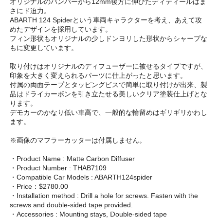
オリジナルのバンパーから12mm後方に伸びたディティールはま
さにド迫力。
ABARTH 124 Spiderという車両キャラクターを考え、あえて攻
めたデザインを採用しています。
フィン形状もオリジナルの少しドンヨリした形状からシャープな
もに変更しています。
取り付けはオリジナルのディフューザーに被せるタイプですが、
印象を大きく変えられるパーツに仕上がったと思います。
付属の両面テープとタッピングビスで簡単に取り付けが出来、製
品はドライカーボンを引き立たせる美しいクリア塗装仕上げとな
ります。
デモカーのかなり低い車高で、一般的な輪留めはギリギリかわし
ます。
※画像のマフラーカッターは付属しません。
・Product Name : Matte Carbon Diffuser
・Product Number : THAB7109
・Compatible Car Models : ABARTH124spider
・Price：$2780.00
・Installation method : Drill a hole for screws. Fasten with the
screws and double-sided tape provided.
・Accessories : Mounting stays, Ⅾouble-sided tape