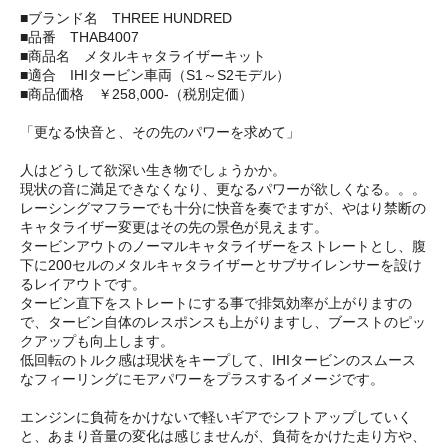
■ブランド名 THREE HUNDRED
■品番 THAB4007
■商品名 メタルキャタライザーキット
■適合 IHIタービン車両（S1～S2モデル）
■商品価格 ￥258,000-（税別定価）
「更なる快音と、その先のパワーを求めて」
人はどうして欲深い生き物でしょうかか。
現状の音に満足できなくなり、更なるパワーが欲しくなる。。。
レーシングマフラーでも十分に快音を奏でますが、やはり禁断の
キャタライザー変更はその先の景色が見えます。
タービンアウトのノーマルキャタライザーをストレートとし、腹
下に200セルのメタルキャタライザーとサブサイレンサーを設け
るレイアウトです。
タービン直下をストレートにする事で排気効率が上がりますの
で、タービン自体のレスポンスも上がりますし、ブーストのピッ
クアップも向上します。
低回転のトルク感は現状をキープして、IHIタービンのスムース
なフィーリングにモアパワーをプラスするイメージです。
エンジンに負荷をかけないで軽いギアでシフトアップしていく
と、あまり音量の変化は感じませんが、負荷をかけた走り方や、