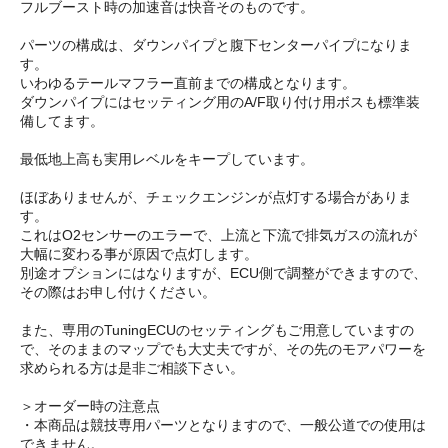
フルブースト時の加速音は快音そのものです。
パーツの構成は、ダウンパイプと腹下センターパイプになりま
す。
いわゆるテールマフラー直前までの構成となります。
ダウンパイプにはセッティング用のA/F取り付け用ボスも標準装
備してます。
最低地上高も実用レベルをキープしています。
ほぼありませんが、チェックエンジンが点灯する場合がありま
す。
これはO2センサーのエラーで、上流と下流で排気ガスの流れが
大幅に変わる事が原因で点灯します。
別途オプションにはなりますが、ECU側で調整ができますので、
その際はお申し付けください。
また、専用のTuningECUのセッティングもご用意していますの
で、そのままのマップでも大丈夫ですが、その先のモアパワーを
求められる方は是非ご相談下さい。
＞オーダー時の注意点
・本商品は競技専用パーツとなりますので、一般公道での使用は
できません。