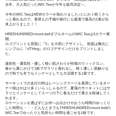
去年、大人気だったWIC.Teeが今年も販売決定～。
今年のWIC.TeeはNEWカラーが加わりました♪とにかく軽くさら
っと着れるので、着替えの予備や旅行にも最適で最高の1着が出
来上がりました！！
HREEHUNDRED×mont-bellダブルネームのWIC.Teeは3カラー展
開。
ロゴプリントも背面に『3』を大胆にデザインし、前面は胸元に
シンプルに『clTHing』のロゴデザインだけをプリントしまし
た。
速乾性・通気性・優しく軽い肌さわりが特徴のウィックロン。
春から夏にかけて1枚でサラリと着れるし、軽く優しい肌触りな
ので秋でも冬でもインナーとしても大活躍する1着です。
サーキットでの走行の時はレーシングスーツを着用しているオー
ナー様はやはり多くいらっしゃるので、夏場のサーキットにはサ
ラリとインナーとしてスーツの下に着るだけで暑さを軽減してく
れます。
ロケーションを選ばずにお外へお出かけやおうち時間のゆっくり
した時間も・・・どんなときでもTHREEHUNDRED×mont-bellの
WIC.Teeでゆったりと気持ちい時間を過ごせる1枚です。