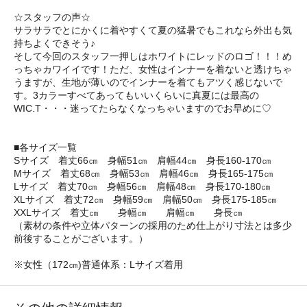
☆スタッフの声☆
サラサラでとにかくに着やすくて夏の猛暑でもこれなら外出も気
持ちよくできそう♪
そして今回のスタッフ一押しはホワイトにレッドのロゴ！！！め
っちゃカワイイです！ただ、女性はインナーを着ないと透けちゃ
うますが、生地が薄いのでインナーを着てもアツく感じないで
す。3カラーすべてあってもいいくらいに真夏には最高の
WIC.T・・・迷ってたらなくなっちゃいますのでお早めに♡
■各サイズ一覧
Sサイズ 着丈66㎝ 身幅51㎝ 肩幅44㎝ 身長160-170㎝
Mサイズ 着丈68㎝ 身幅53㎝ 肩幅46㎝ 身長165-175㎝
Lサイズ 着丈70㎝ 身幅56㎝ 肩幅48㎝ 身長170-180㎝
XLサイズ 着丈72㎝ 身幅59㎝ 肩幅50㎝ 身長175-185㎝
XXLサイズ 着丈㎝ 身幅㎝ 肩幅㎝ 身長㎝
（素材の条件や立体パターンの採用のため仕上がり寸法とは多少
前後することがございます。）
※女性（172㎝)普通体系：Lサイズ着用