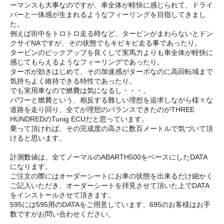
ーマンスも大事なのですが、車全体が軽快に感じられて、ドライ
バーと一体感が生まれるようなフィーリングを目指してきまし
た。
例えば街中をトロトロ走る時など、タービンがまわらないとドン
クサイNAですが、その状態でもキビキビ走る事であったり。
タービンのピックアップを良くして実馬力よりも車全体が軽快に
感じてもらえるようなフィーリングであったり。
ターボが効きはじめて、その加速感がターボなのに高回転域まで
気持ちよく維持できる特性であったり。
でも実用車なので燃費は気になるし・・・。
パワーと燃費という、相反する難しい理想を追求しながら様々な
道路を走り回り、全てが理想のバランスできたのがTHREE
HUNDREDのTunig ECUだと思っています。
乗って頂ければ、その完成度の高さに数百メートルで気づいて頂
けると思います。
計測数値は、全てノーマルのABARTH500をベースにしたDATA
になります。
ご注文の際にはオーダーシートにお車の状態を出来るだけ細かく
ご記入いただき、オーダーシートを拝見させて頂いた上でDATA
をインストールさせて頂きます。
595には595用のDATAをご用意しています、695のお客様はお手
数ですがお問い合わせください。