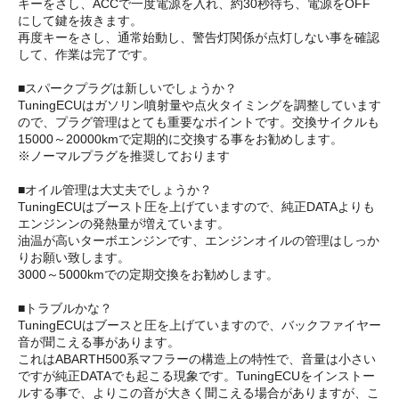
キーをさし、ACCで一度電源を入れ、約30秒待ち、電源をOFF
にして鍵を抜きます。
再度キーをさし、通常始動し、警告灯関係が点灯しない事を確認
して、作業は完了です。
■スパークプラグは新しいでしょうか？
TuningECUはガソリン噴射量や点火タイミングを調整しています
ので、プラグ管理はとても重要なポイントです。交換サイクルも
15000～20000kmで定期的に交換する事をお勧めします。
※ノーマルプラグを推奨しております
■オイル管理は大丈夫でしょうか？
TuningECUはブースト圧を上げていますので、純正DATAよりも
エンジンンの発熱量が増えています。
油温が高いターボエンジンです、エンジンオイルの管理はしっか
りお願い致します。
3000～5000kmでの定期交換をお勧めします。
■トラブルかな？
TuningECUはブースと圧を上げていますので、バックファイヤー
音が聞こえる事があります。
これはABARTH500系マフラーの構造上の特性で、音量は小さい
ですが純正DATAでも起こる現象です。TuningECUをインストー
ルする事で、よりこの音が大きく聞こえる場合がありますが、こ