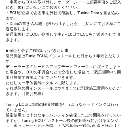
・車両からECUを取り外し、オーダーシートに必要事項をご記入
頂き、弊社に元払いにてお送りください。
・ECUが正常である事を弊社で確認し、Tuning Dataを書き込み
ます。
・Dataの書き込み施工が終わりましたら、元払いにてお客様にご
返送致します。
※通常弊社にECUが到着して中7～10日でECUをご返送させて頂
きます。
■ 保証と必ずご確認いただきたい事
製品保証はTunig ECUをインストールした日から１年間となりま
す。
ディーラー等のサービスアップデートでノーマルに戻ってしまっ
た場合や、ECUの不具合などで交換した場合は、保証期間中１回
限り無償で再施工させていただきます。
ただし同一車体番号のクルマに限ります。
それ以降の再インストールにつきましては別途施工費用をいただ
きます。（要お見積）
Tuning ECUは車両の限界性能を狙うようなセッティングは行っ
ていません。
通常使用では十分なキャパシティを確保した上で開発を行ってい
ますが、Tuning ECUインストール後の使用過程におけるエンジ
ン、各センサーなどの故障による不具合は保証の対象とはなりま