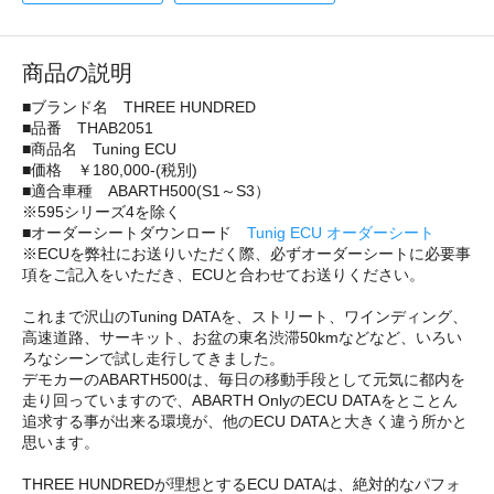
商品の説明
■ブランド名 THREE HUNDRED
■品番 THAB2051
■商品名 Tuning ECU
■価格 ￥180,000-(税別)
■適合車種 ABARTH500(S1～S3）
※595シリーズ4を除く
■オーダーシートダウンロード
Tunig ECU オーダーシート
※ECUを弊社にお送りいただく際、必ずオーダーシートに必要事
項をご記入をいただき、ECUと合わせてお送りください。
これまで沢山のTuning DATAを、ストリート、ワインディング、
高速道路、サーキット、お盆の東名渋滞50kmなどなど、いろい
ろなシーンで試し走行してきました。
デモカーのABARTH500は、毎日の移動手段として元気に都内を
走り回っていますので、ABARTH OnlyのECU DATAをとことん
追求する事が出来る環境が、他のECU DATAと大きく違う所かと
思います。
THREE HUNDREDが理想とするECU DATAは、絶対的なパフォ