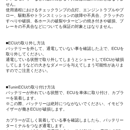
せん。
使用過程におけるチェックランプの点灯、エンジントラブルやブ
ロー、駆動系やトランスミッションの故障や不具合、クラッチの
すべりや破損、各ホースの破裂やタービンの焼き付きや破損、ブ
レーキの不具合などについても保証の対象とはなりません。
■ECUの取り外し方法
バッテリーを外して、通電していない事を確認した上で、ECUを
取り外してください。
通電している状態で取り外してしまうとショートしてECUが破損
してしまうなどの大きなダメージを与えてしまう可能性がありま
すのでご注意ください。
■TuninECUの取り付け方法
バッテリーが外れている状態で、ECUを車体に取り付け、カプラ
ーを装着します。
※この際、バッテリーは絶対につながないでください、イモビラ
イザーが働きECUが破損します。
カプラーが正しく装着している事を確認しましたら、バッテリー
ターミナルをつなぎ通電します。