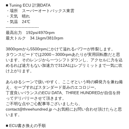
■ Tuning ECU 計測DATA
・場所 スーパーオートバックス東雲
・天気 晴れ
・気温 24℃
-----------------------
最高出力 192ps/4970rpm
最大トルク 34.1kgm/3810rpm
3800rpmから5500rpmにかけて溢れるパワーが炸裂します。
タウンスピードでは2000～3000rpmあたりが実用回転数だと思
います、そのレンジから一つシフトダウンし、アクセルに力を込
めるれば途方もない加速力で312A1はレブリミットまで一気に吹
け上がります。
あらゆるシーンで扱いやすく、ここぞという時の瞬発力を兼ね備
え、セーブすればスタンダード並みのエコロジー。
丁度良いバランスのECU DATA、THREE HUNDREDが自信を持
ってデリバリーさせて頂きます。
ご不明な点やご心配事等ございましたら、
contact@threehundred.jp へお気軽にお問い合わせ頂けたらと思
います。
■ ECU書き換えの手順