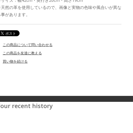
※サイズ：幅42cm・奥行き20cm・高さ19cm
※天然の革を使用しているので、画像と実物の色味や風合いが異な
る事があります。
この商品について問い合わせる
この商品を友達に教える
買い物を続ける
our recent history