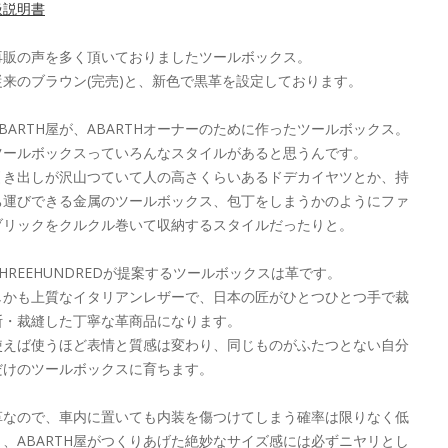
扱説明書
再販の声を多く頂いておりましたツールボックス。
従来のブラウン(完売)と、新色で黒革を設定しております。
ABARTH屋が、ABARTHオーナーのために作ったツールボックス。
ツールボックスっていろんなスタイルがあると思うんです。
引き出しが沢山つていて人の高さくらいあるドデカイヤツとか、持
ち運びできる金属のツールボックス、包丁をしまうかのようにファ
ブリックをクルクル巻いて収納するスタイルだったりと。
THREEHUNDREDが提案するツールボックスは革です。
しかも上質なイタリアンレザーで、日本の匠がひとつひとつ手で裁
断・裁縫した丁寧な革商品になります。
使えば使うほど表情と質感は変わり、同じものがふたつとない自分
だけのツールボックスに育ちます。
革なので、車内に置いても内装を傷つけてしまう確率は限りなく低
く、ABARTH屋がつくりあげた絶妙なサイズ感には必ずニヤリとし