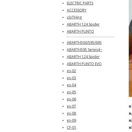
ELECTRIC PARTS
ACCESSORY
cloTHing
ABARTH 124 Spider
ABARTH PUNTO
ABARTH500/595/695
ABARTH595 Series4~
ABARTH 124 Spider
ABARTH PUNTO EVO
es-02
es-03
es-04
es-05
es-06
■
es-07
■
es-08
es-09
CF-01