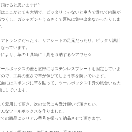
て頂けると思います(^^ゞ
実はここがとても大切で、ピッタリじゃないと車内で暴れて内装が
傷つくし、ガシャガシャうるさくて運転に集中出来なかったりしま
す。
リアトランクだったり、リアシートの足元だったり、ピッタリ設計
となっています。
なにより、革の工具箱に工具を収納するシアワセ☆
ツールボックスの蓋と底部にはステンレスプレートを固定していま
すので、工具の重さで革が伸びてしまう事を防いでいます。
底面にはスポンジに革を貼って、ツールボックス中身の風合いも大
切にしています。
長く愛用して頂き、次の世代にも受け継いで頂きたい。
そんなツールボックスを作りました。
全ての商品にシリアル番号を振って納品させて頂きます。