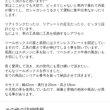
として頂けると思います(^^ゞ
実はここがとても大切で、ピッタリじゃないと車内で暴れて内装
が傷つくし、ガシャガシャうるさくて運転に集中出来なかったり
します。
リアトランクだったり、リアシートの足元だったり、ピッタリ設
計となっています。
なにより、革の工具箱に工具を収納するシアワセ☆
ツールボックスの蓋と底部にはステンレスプレートを固定してい
ますので、工具の重さで革が伸びてしまう事を防いでいます。
底面にはスポンジに革を貼って、ツールボックス中身の風合いも
大切にしています。
長く愛用して頂き、次の世代にも受け継いで頂きたい。
そんなツールボックスを作りました。
全ての商品にシリアル番号を振って納品させて頂きます。
※サイズ：幅42cm・奥行き20cm・高さ19cm
※天然の革を使用しているので、画像と実物の色味や風合いが異
なる事があります。
その他の詳細情報