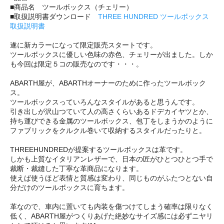
■商品名 ツールボックス（チェリー）
■取扱説明書ダウンロード
THREE HUNDRED ツールボックス
取扱説明書
遂に新カラーになって限定販売スタートです。
ツールボックスに優しい色味の赤色、チェリーが出ました。しか
も今回は限定５コの販売なのです・・・。
ABARTH屋が、ABARTHオーナーのために作ったツールボック
ス。
ツールボックスっていろんなスタイルがあると思うんです。
引き出しが沢山つていて人の高さくらいあるドデカイヤツとか、
持ち運びできる金属のツールボックス、包丁をしまうかのように
ファブリックをクルクル巻いて収納するスタイルだったりと。
THREEHUNDREDが提案するツールボックスは革です。
しかも上質なイタリアンレザーで、日本の匠がひとつひとつ手で
裁断・裁縫した丁寧な革商品になります。
使えば使うほど表情と質感は変わり、同じものがふたつとない自
分だけのツールボックスに育ちます。
革なので、車内に置いても内装を傷つけてしまう確率は限りなく
低く、ABARTH屋がつくりあげた絶妙なサイズ感には必ずニヤリ