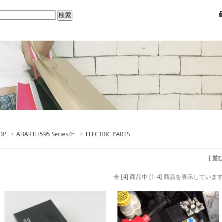
OP
>
ABARTH595 Series4~
>
ELECTRIC PARTS
[ 並
全 [4] 商品中 [1-4] 商品を表示していま