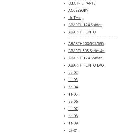
ELECTRIC PARTS
ACCESSORY
cloTHing
ABARTH 124 Spider
ABARTH PUNTO
ABARTH500/595/695
ABARTH595 Series4~
ABARTH 124 Spider
ABARTH PUNTO EVO
es-02
es-03
es-04
es-05
es-06
es-07
es-08
es-09
CF-01