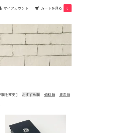
マイアカウント
カートを見る
0
び順を変更 ]
-
おすすめ順
-
価格順
-
新着順
す