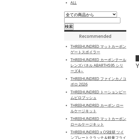
ALL
Recommended
THREEHUNDRED マットカーボン
ゲートスポイラー
THREEHUNDRED カーボンテール
Y
レンズパネル ABARTH595 シリ
ーズ4～
THREEHUNDRED ファインカノコ
ポロ 2026
THREEHUNDRED トーションビー
ムピロブッシュ
THREEHUNDRED カーボン ロー
ルケージキット
THREEHUNDRED マットカーボン
ロールケージキット
THREEHUNDRED x OS技研 ツイ
ンプレートクラッチ＆軽量フライ